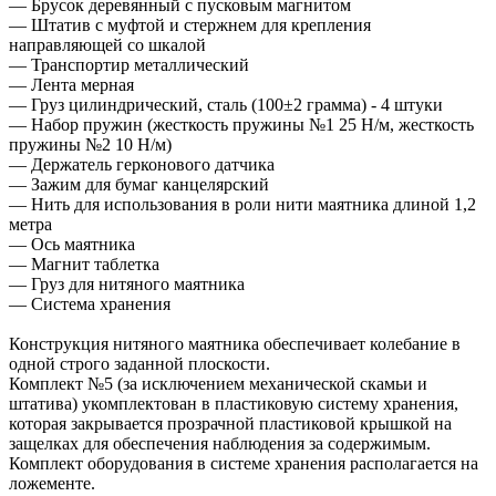
— Брусок деревянный с пусковым магнитом
— Штатив с муфтой и стержнем для крепления
направляющей со шкалой
— Транспортир металлический
— Лента мерная
— Груз цилиндрический, сталь (100±2 грамма) - 4 штуки
— Набор пружин (жесткость пружины №1 25 Н/м, жесткость
пружины №2 10 Н/м)
— Держатель герконового датчика
— Зажим для бумаг канцелярский
— Нить для использования в роли нити маятника длиной 1,2
метра
— Ось маятника
— Магнит таблетка
— Груз для нитяного маятника
— Система хранения
Конструкция нитяного маятника обеспечивает колебание в
одной строго заданной плоскости.
Комплект №5 (за исключением механической скамьи и
штатива) укомплектован в пластиковую систему хранения,
которая закрывается прозрачной пластиковой крышкой на
защелках для обеспечения наблюдения за содержимым.
Комплект оборудования в системе хранения располагается на
ложементе.