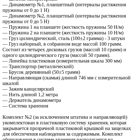
— Динамометр №1, планшетный (интервалы растяжения
пружины от 0 до 1 Н)
— Динамометр №2, планшетный (интервалы растяжения
пружины от 0 до 5 Н)
— Пружина 1 на планшете (жесткость пружины 50 Н/м)
— Пружина 2 на планшете (жесткость пружины 10 Н/м)
— Груз цилиндрический, сталь (100±2 грамма) - 3 штуки
— Груз наборный, в собранном виде массой 100 грамм.
Состоит из четырех дисковых грузов (массой 10 грамм) и
одного цилиндрического груза (массой 50 грамм).
— Линейка пластиковая (измерительная шкала 300 мм)
— Транспортир (металлический)
— Брусок деревянный (50±5 грамм)
— Направляющая (скамья) длиной 746 мм с измерительной
шкалой
— Зажим канцелярский
— Нить длиной 1,2 метра
— Держатель динамометра
— Система хранения
Комплект №2 (за исключением штатива и направляющей)
укомплектован в пластиковую систему хранения, которая
закрывается прозрачной пластиковой крышкой на защелках
для обеспечения наблюдения за содержимым. Комплект
оборудования в системе хранения располагается на