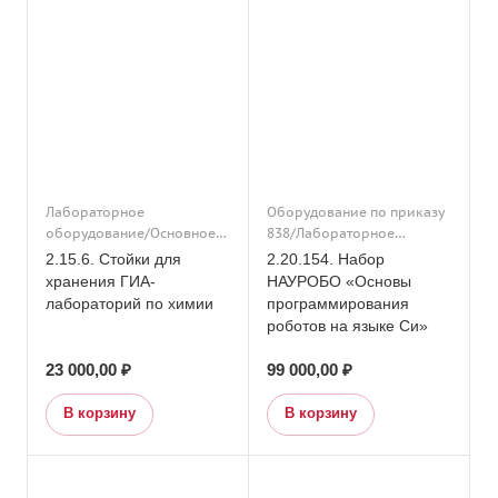
Лабораторное
Оборудование по приказу
оборудование/Основное
838/Лабораторное
общее образование/
оборудование/Основное
2.15.6. Стойки для
2.20.154. Набор
Подраздел 15. Кабинет
общее образование/
хранения ГИА-
НАУРОБО «Основы
химии/Подраздел 15.
Конструкторы и
лабораторий по химии
программирования
Кабинет химии
робототехника/
роботов на языке Си»
Образовательная
робототехника/Подраздел
23 000,00 ₽
99 000,00 ₽
20. Кабинет труда
(технологии)/
В корзину
В корзину
Дополнительное
образование/
Оборудование по приказу
838/Подраздел 20. Кабинет