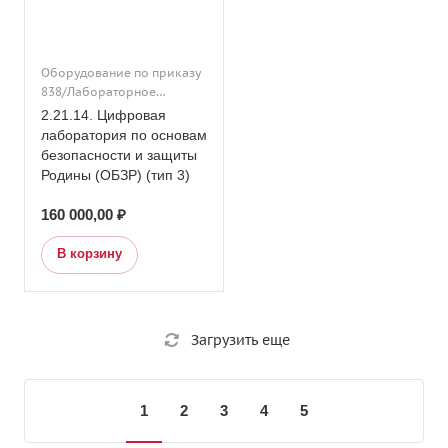
исследовательской
деятельности для
начальных классов (на
Оборудование по приказу
базе компьютерного
838/Лабораторное
класса)
оборудование/Основное
2.21.14. Цифровая
общее образование/
лаборатория по основам
Подраздел 21. Кабинет
безопасности и защиты
основы безопасности и
Родины (ОБЗР) (тип 3)
защиты Родины (ОБЗР)/
Дополнительное
160 000,00 ₽
образование/Подраздел
21. Кабинет основы
В корзину
безопасности и защиты
Родины (ОБЗР)
Загрузить еще
1
2
3
4
5