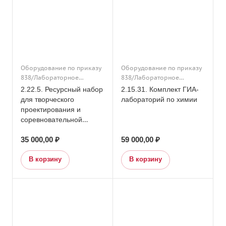
Оборудование по приказу
Оборудование по приказу
838/Лабораторное
838/Лабораторное
оборудование/Основное
оборудование/Основное
2.22.5. Ресурсный набор
2.15.31. Комплект ГИА-
общее образование/
общее образование/
для творческого
лабораторий по химии
Конструкторы и
Подраздел 15. Кабинет
проектирования и
робототехника/
химии/Дополнительное
соревновательной
Образовательная
образование/
деятельности —
робототехника/Часть 1.
Оборудование по приказу
35 000,00 ₽
59 000,00 ₽
Ресурсный набор
Профильный инженерно-
838/Подраздел 15. Кабинет
НАУРОБО
технологический класс/
химии
В корзину
В корзину
Дополнительное
образование/Подраздел
22. Профильные классы/
Оборудование по приказу
838/Подраздел 22.
Профильные классы