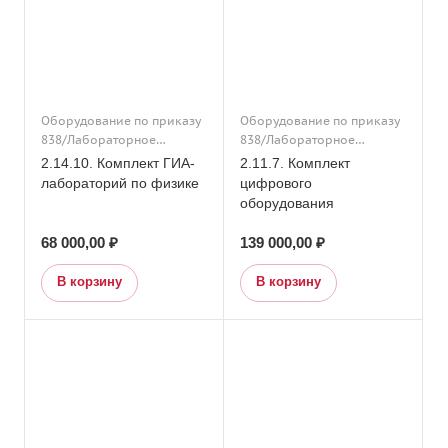
Оборудование по приказу
Оборудование по приказу
838/Лабораторное
838/Лабораторное
оборудование/Подраздел
оборудование/Основное
2.14.10. Комплект ГИА-
2.11.7. Комплект
14. Кабинет физики/
общее образование/
лабораторий по физике
цифрового
Оборудование по приказу
Подраздел 11. Кабинет
оборудования
838/Подраздел 14. Кабинет
географии/
физики
Дополнительное
68 000,00 ₽
139 000,00 ₽
образование/
Оборудование по приказу
В корзину
В корзину
838/Подраздел 11. Кабинет
географии