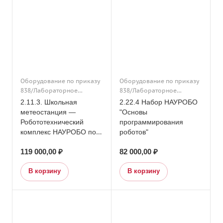
Оборудование по приказу
Оборудование по приказу
838/Лабораторное
838/Лабораторное
оборудование/Основное
оборудование/Начальная
2.11.3. Школьная
2.22.4 Набор НАУРОБО
общее образование/
школа/Основное общее
метеостанция —
"Основы
Конструкторы и
образование/
Робототехнический
программирования
робототехника/
Конструкторы и
комплекс НАУРОБО по
роботов"
Образовательная
робототехника/
наблюдению за погодой
робототехника/Подраздел
Образовательная
119 000,00 ₽
82 000,00 ₽
«Метеостанция»
11. Кабинет географии/
робототехника/Часть 1.
Агроклассы/
Профильный инженерно-
В корзину
В корзину
Дополнительное
технологический класс/
образование/
Дополнительное
Оборудование по приказу
образование/Подраздел
838/Подраздел 11. Кабинет
22. Профильные классы/
географии
Оборудование по приказу
838/Подраздел 22.