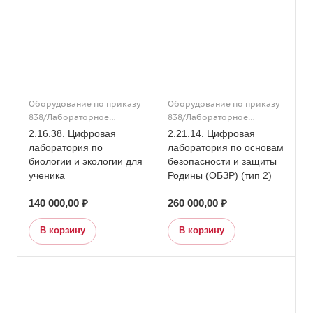
Профильные классы
Оборудование по приказу
Оборудование по приказу
838/Лабораторное
838/Лабораторное
оборудование/Основное
оборудование/Основное
2.16.38. Цифровая
2.21.14. Цифровая
общее образование/
общее образование/
лаборатория по
лаборатория по основам
Подраздел 16. Кабинет
Подраздел 21. Кабинет
биологии и экологии для
безопасности и защиты
биологии и экологии/
основы безопасности и
ученика
Родины (ОБЗР) (тип 2)
Дополнительное
защиты Родины (ОБЗР)/
образование/Подраздел
Дополнительное
140 000,00 ₽
260 000,00 ₽
16. Кабинет биологии и
образование/
экологии
Оборудование по приказу
В корзину
В корзину
838/Подраздел 21. Кабинет
основы безопасности и
защиты Родины (ОБЗР)