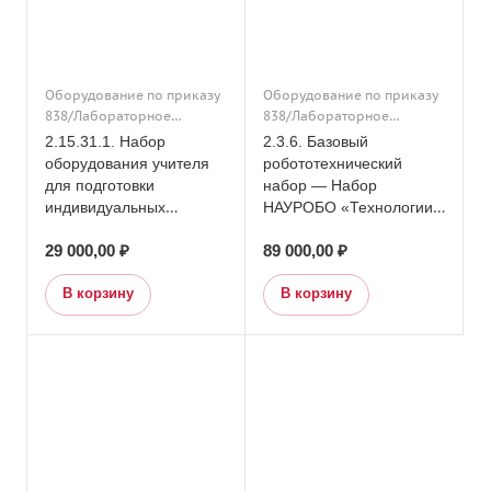
Оборудование по приказу
Оборудование по приказу
838/Лабораторное
838/Лабораторное
оборудование/Подраздел
оборудование/Начальная
2.15.31.1. Набор
2.3.6. Базовый
15. Кабинет химии/
школа/Основное общее
оборудования учителя
робототехнический
Оборудование по приказу
образование/
для подготовки
набор — Набор
838/Подраздел 15. Кабинет
Конструкторы и
индивидуальных
НАУРОБО «Технологии,
химии
робототехника/
комплектов ГИА/ОГЭ по
конструирование и
Образовательная
29 000,00 ₽
89 000,00 ₽
Химии (на 15 чел.)
механизмы»
робототехника/Подраздел
3. Кабинет проектно-
В корзину
В корзину
исследовательской
деятельности для
начальных классов (на
базе компьютерного
класса)/Агроклассы/
Дополнительное
образование/
Оборудование по приказу
838/Подраздел 3. Кабинет
проектно-