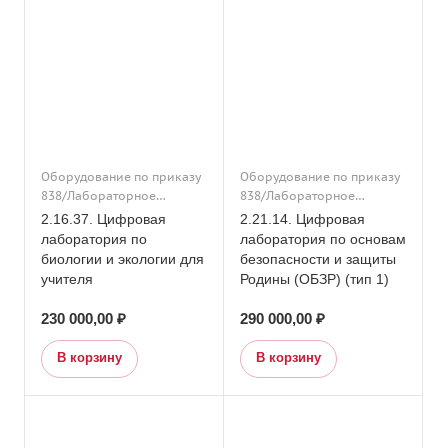
труда (технологии)
Оборудование по приказу
Оборудование по приказу
838/Лабораторное
838/Лабораторное
оборудование/Основное
оборудование/Основное
2.16.37. Цифровая
2.21.14. Цифровая
общее образование/
общее образование/
лаборатория по
лаборатория по основам
Подраздел 16. Кабинет
Подраздел 21. Кабинет
биологии и экологии для
безопасности и защиты
биологии и экологии/
основы безопасности и
учителя
Родины (ОБЗР) (тип 1)
Дополнительное
защиты Родины (ОБЗР)/
образование/
Дополнительное
230 000,00 ₽
290 000,00 ₽
Оборудование по приказу
образование/
838/Подраздел 16. Кабинет
Оборудование по приказу
В корзину
В корзину
биологии и экологии
838/Подраздел 21. Кабинет
основы безопасности и
защиты Родины (ОБЗР)