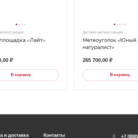
метеостанции
Детские метеостанции
площадка ‹‹Лайт››
Метеоуголок «Юный
натуралист»
0,00 ₽
265 700,00 ₽
В корзину
В корзину
а и доставка
Контакты
+7 (800