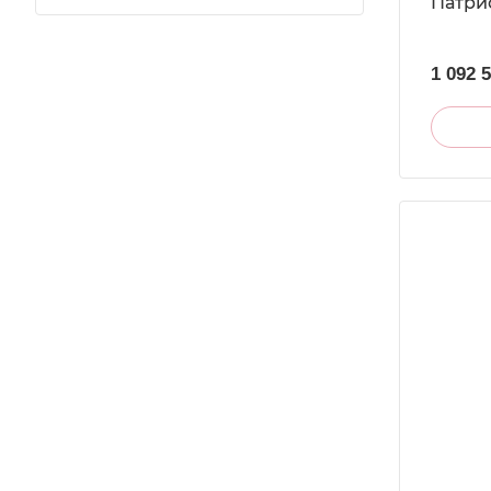
Патри
1 092 