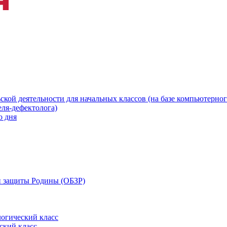
ской деятельности для начальных классов (на базе компьютерног
еля-дефектолога)
о дня
 и защиты Родины (ОБЗР)
огический класс
ский класс