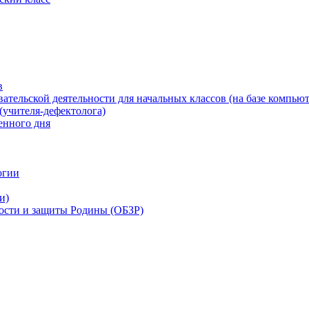
в
ательской деятельности для начальных классов (на базе компьют
(учителя-дефектолога)
енного дня
огии
и)
ности и защиты Родины (ОБЗР)