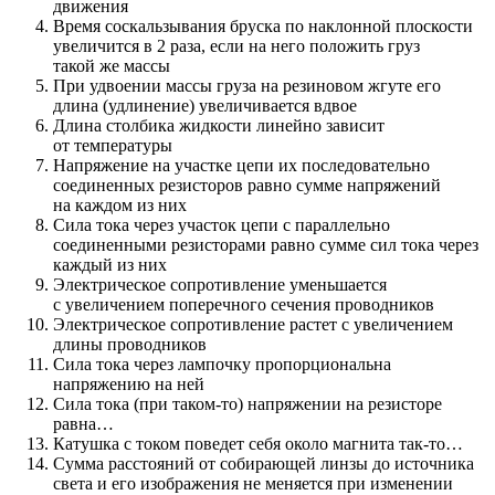
движения
Время соскальзывания бруска по наклонной плоскости
увеличится в 2 раза, если на него положить груз
такой же массы
При удвоении массы груза на резиновом жгуте его
длина (удлинение) увеличивается вдвое
Длина столбика жидкости линейно зависит
от температуры
Напряжение на участке цепи их последовательно
соединенных резисторов равно сумме напряжений
на каждом из них
Сила тока через участок цепи с параллельно
соединенными резисторами равно сумме сил тока через
каждый из них
Электрическое сопротивление уменьшается
с увеличением поперечного сечения проводников
Электрическое сопротивление растет с увеличением
длины проводников
Сила тока через лампочку пропорциональна
напряжению на ней
Сила тока (при таком-то) напряжении на резисторе
равна…
Катушка с током поведет себя около магнита так-то…
Сумма расстояний от собирающей линзы до источника
света и его изображения не меняется при изменении