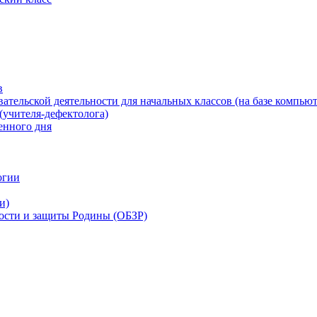
в
ательской деятельности для начальных классов (на базе компьют
(учителя-дефектолога)
енного дня
огии
и)
ности и защиты Родины (ОБЗР)