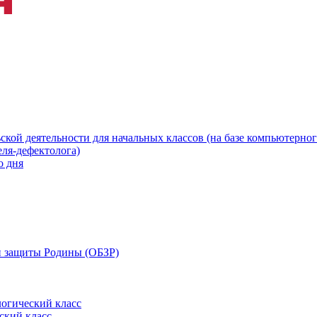
ской деятельности для начальных классов (на базе компьютерног
еля-дефектолога)
о дня
 и защиты Родины (ОБЗР)
огический класс
ский класс