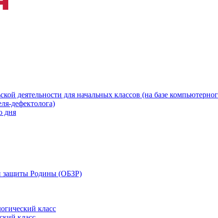
ской деятельности для начальных классов (на базе компьютерног
еля-дефектолога)
о дня
 и защиты Родины (ОБЗР)
огический класс
ский класс