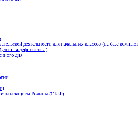
в
ательской деятельности для начальных классов (на базе компьют
(учителя-дефектолога)
енного дня
огии
и)
ности и защиты Родины (ОБЗР)