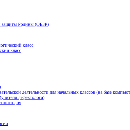
 и защиты Родины (ОБЗР)
огический класс
ский класс
в
ательской деятельности для начальных классов (на базе компьют
(учителя-дефектолога)
енного дня
огии