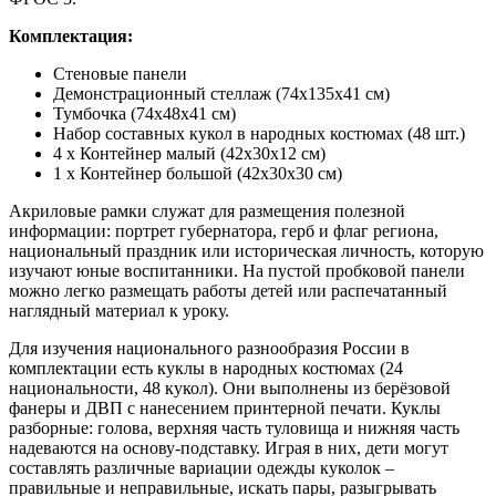
Комплектация:
Стеновые панели
Демонстрационный стеллаж (74х135х41 см)
Тумбочка (74х48х41 см)
Набор составных кукол в народных костюмах (48 шт.)
4 х Контейнер малый (42х30х12 см)
1 х Контейнер большой (42х30х30 см)
Акриловые рамки служат для размещения полезной
информации: портрет губернатора, герб и флаг региона,
национальный праздник или историческая личность, которую
изучают юные воспитанники. На пустой пробковой панели
можно легко размещать работы детей или распечатанный
наглядный материал к уроку.
Для изучения национального разнообразия России в
комплектации есть куклы в народных костюмах (24
национальности, 48 кукол). Они выполнены из берёзовой
фанеры и ДВП с нанесением принтерной печати. Куклы
разборные: голова, верхняя часть туловища и нижняя часть
надеваются на основу-подставку. Играя в них, дети могут
составлять различные вариации одежды куколок –
правильные и неправильные, искать пары, разыгрывать