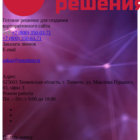
Готовое решение для создания
корпоративного сайта
+7 (800) 350-03-71
+7 (800) 350-03-71
Заказать звонок
E-mail
zakaz@naushop.ru
Адрес
625003 Тюменская область, г. Тюмень, ул. Максима Горького,
83, офис 3
Режим работы
Пн. – Пт.: с 9:00 до 18:00
Подать заявку