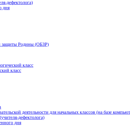
еля-дефектолога)
о дня
 и защиты Родины (ОБЗР)
огический класс
ский класс
в
ательской деятельности для начальных классов (на базе компьют
(учителя-дефектолога)
енного дня