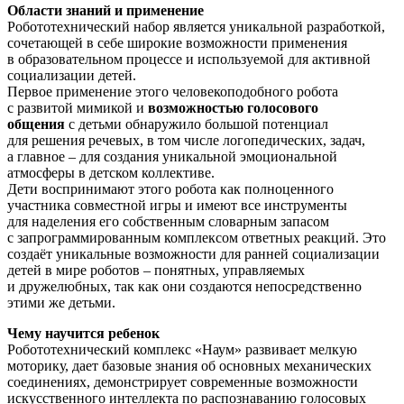
Области знаний и применение
Робототехнический набор является уникальной разработкой,
сочетающей в себе широкие возможности применения
в образовательном процессе и используемой для активной
социализации детей.
Первое применение этого человекоподобного робота
с развитой мимикой и
возможностью голосового
общения
с детьми обнаружило большой потенциал
для решения речевых, в том числе логопедических, задач,
а главное – для создания уникальной эмоциональной
атмосферы в детском коллективе.
Дети воспринимают этого робота как полноценного
участника совместной игры и имеют все инструменты
для наделения его собственным словарным запасом
с запрограммированным комплексом ответных реакций. Это
создаёт уникальные возможности для ранней социализации
детей в мире роботов – понятных, управляемых
и дружелюбных, так как они создаются непосредственно
этими же детьми.
Чему научится ребенок
Робототехнический комплекс «Наум» развивает мелкую
моторику, дает базовые знания об основных механических
соединениях, демонстрирует современные возможности
искусственного интеллекта по распознаванию голосовых