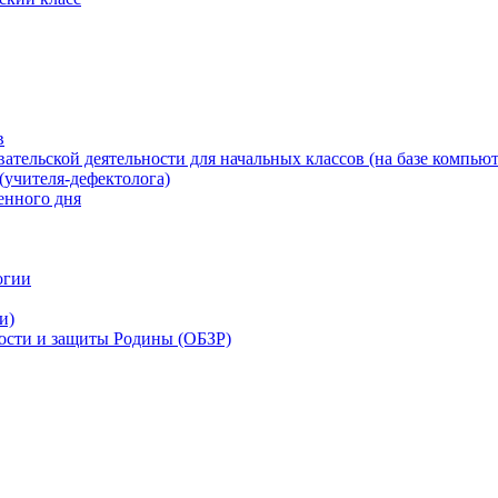
в
ательской деятельности для начальных классов (на базе компьют
(учителя-дефектолога)
енного дня
огии
и)
ности и защиты Родины (ОБЗР)