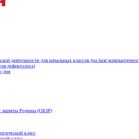
ской деятельности для начальных классов (на базе компьютерног
еля-дефектолога)
о дня
 и защиты Родины (ОБЗР)
огический класс
ский класс