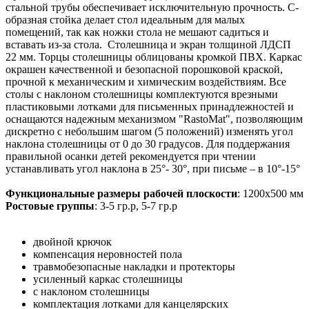
стальной трубы обеспечивает исключительную прочность. С-
образная стойка делает стол идеальным для малых
помещений, так как ножки стола не мешают садиться и
вставать из-за стола. Столешница и экран толщиной ЛДСП
22 мм. Торцы столешницы облицованы кромкой ПВХ. Каркас
окрашен качественной и безопасной порошковой краской,
прочной к механическим и химическим воздействиям. Все
столы с наклоном столешницы комплектуются врезными
пластиковыми лотками для письменных принадлежностей и
оснащаются надежным механизмом "RastoMat", позволяющим
дискретно с небольшим шагом (5 положений) изменять угол
наклона столешницы от 0 до 30 градусов. Для поддержания
правильной осанки детей рекомендуется при чтении
устанавливать угол наклона в 25°- 30°, при письме – в 10°-15°
Функциональные размеры рабочей плоскости
: 1200х500 мм
Ростовые группы
: 3-5 гр.р, 5-7 гр.р
двойной крючок
компенсация неровностей пола
травмобезопасные накладки и протекторы
усиленный каркас столешницы
с наклоном столешницы
комплектация лотками для канцелярских