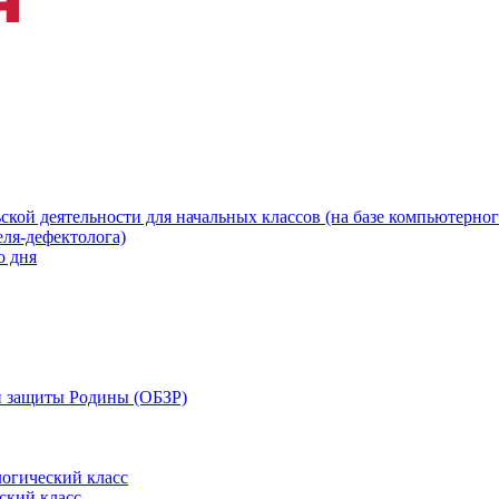
ской деятельности для начальных классов (на базе компьютерног
еля-дефектолога)
о дня
 и защиты Родины (ОБЗР)
огический класс
ский класс