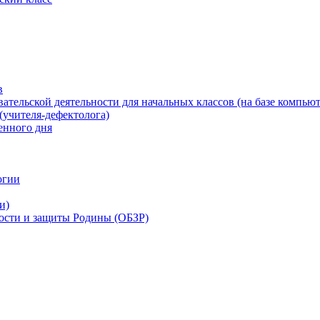
в
ательской деятельности для начальных классов (на базе компьют
(учителя-дефектолога)
енного дня
огии
и)
ности и защиты Родины (ОБЗР)