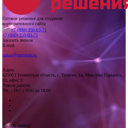
Готовое решение для создания
корпоративного сайта
+7 (800) 350-03-71
+7 (800) 350-03-71
Заказать звонок
E-mail
zakaz@naushop.ru
Адрес
625003 Тюменская область, г. Тюмень, ул. Максима Горького,
83, офис 3
Режим работы
Пн. – Пт.: с 9:00 до 18:00
Подать заявку