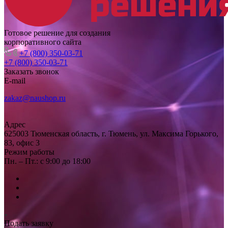
Готовое решение для создания
корпоративного сайта
+7 (800) 350-03-71
+7 (800) 350-03-71
Заказать звонок
E-mail
zakaz@naushop.ru
Адрес
625003 Тюменская область, г. Тюмень, ул. Максима Горького,
83, офис 3
Режим работы
Пн. – Пт.: с 9:00 до 18:00
Подать заявку