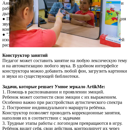
Анимационные инструкции со звуковым сопровождением и
работой с микрофоном сделают процесс проведения
дыхательных упражнений увлекательным и эффективным
● Постановка звуков, автоматизация звуков, дифференциация
звуков. Более 30 разнообразных занятий, созданных в
конструкторе
● "Звуковой маршрут". 6 занятий на звукопроизношение
изолированных звуков [р], [ш], [ж], [с], [з], [л], [с] с функцией
распознавания голоса ребёнка
Конструктор занятий
Педагог может составить занятие на любую лексическую тему
и на автоматизацию любого звука. В удобном интерфейсе
конструктора можно добавить любой фон, загрузить картинки
и звуки из существующей библиотеки.
Задачи, которые решает Умное зеркало ArtikMe:
1. Помощь в распознавании и проявлении эмоций.
Ребенок может соотнести свои эмоции с их выражением.
Особенно важно при расстройствах аутистического спектра
2. Построение индивидуального маршрута ребёнка.
Конструктор позволяет проводить коррекционные занятия,
наполняя их в соответствии с задачами
3. Трудные этапы работы с логопедом превращаются в игру.
Ребёнок видит себя, свои действия, контролирует их через