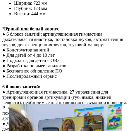
Ширина: 723 мм
Глубина: 123 мм
Высота: 444 мм
Чёрный или белый корпус
● 6 блоков занятий: артикуляционная гимнастика,
дыхательная гимнастика, постановка звуков, автоматизация
звуков, дифференциация звуков, звуковой маршрут
● Конструктор занятий
● Для детей от 4 до 10 лет
● Подходит для детей с ОВЗ
● Разработка не имеет аналогов
● Бесплатное обновление ПО
● Послепродажный сервис
6 блоков занятий:
● Артикуляционная гимнастика. 27 упражнения для
тренировки органов артикуляции (губ, языка, нижней
челюсти), необходимые для правильного звукопроизношения.
В зеркале появляется сказочный персонаж, который
показывает, как правильно делать упражнения на
артикуляцию
● Дыхательная гимнастика. 14 упражнений для развития
дыхательной мускулатуры и речевого аппарата.