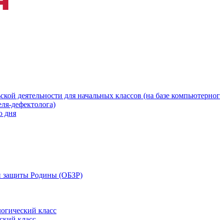
ской деятельности для начальных классов (на базе компьютерног
еля-дефектолога)
о дня
 и защиты Родины (ОБЗР)
огический класс
ский класс