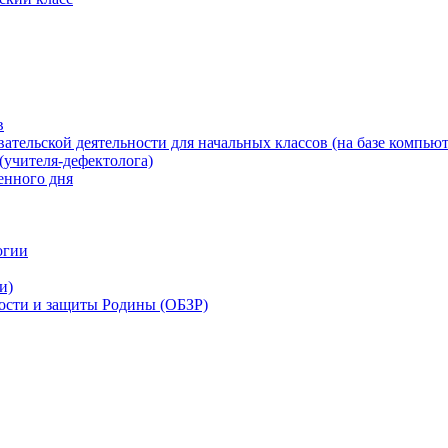
в
ательской деятельности для начальных классов (на базе компьют
(учителя-дефектолога)
енного дня
огии
и)
ности и защиты Родины (ОБЗР)