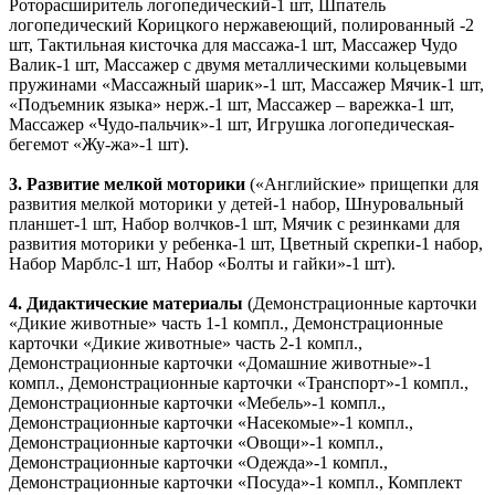
Роторасширитель логопедический-1 шт, Шпатель
логопедический Корицкого нержавеющий, полированный -2
шт, Тактильная кисточка для массажа-1 шт, Массажер Чудо
Валик-1 шт, Массажер с двумя металлическими кольцевыми
пружинами «Массажный шарик»-1 шт, Массажер Мячик-1 шт,
«Подъемник языка» нерж.-1 шт, Массажер – варежка-1 шт,
Массажер «Чудо-пальчик»-1 шт, Игрушка логопедическая-
бегемот «Жу-жа»-1 шт).
3. Развитие мелкой моторики
(«Английские» прищепки для
развития мелкой моторики у детей-1 набор, Шнуровальный
планшет-1 шт, Набор волчков-1 шт, Мячик с резинками для
развития моторики у ребенка-1 шт, Цветный скрепки-1 набор,
Набор Марблс-1 шт, Набор «Болты и гайки»-1 шт).
4. Дидактические материалы
(Демонстрационные карточки
«Дикие животные» часть 1-1 компл., Демонстрационные
карточки «Дикие животные» часть 2-1 компл.,
Демонстрационные карточки «Домашние животные»-1
компл., Демонстрационные карточки «Транспорт»-1 компл.,
Демонстрационные карточки «Мебель»-1 компл.,
Демонстрационные карточки «Насекомые»-1 компл.,
Демонстрационные карточки «Овощи»-1 компл.,
Демонстрационные карточки «Одежда»-1 компл.,
Демонстрационные карточки «Посуда»-1 компл., Комплект