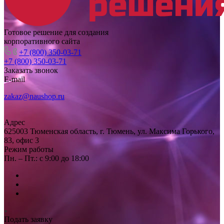
Готовое решение для создания
корпоративного сайта
+7 (800) 350-03-71
+7 (800) 350-03-71
Заказать звонок
E-mail
zakaz@naushop.ru
Адрес
625003 Тюменская область, г. Тюмень, ул. Максима Горького,
83, офис 3
Режим работы
Пн. – Пт.: с 9:00 до 18:00
Подать заявку